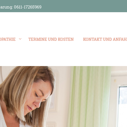
arung: 0611-17265969
OPATHIE
TERMINE UND KOSTEN
KONTAKT UND ANFAH