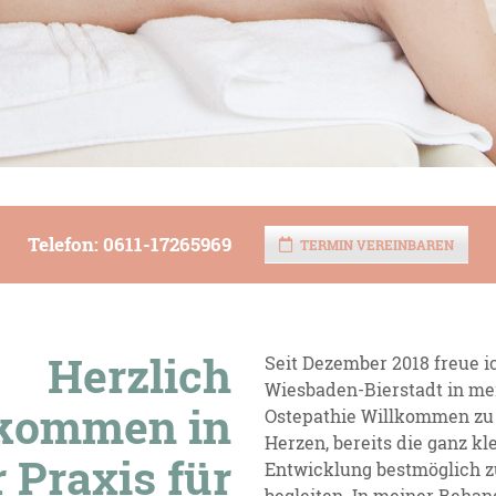
Telefon: 0611-17265969
TERMIN VEREINBAREN
Herzlich
Seit Dezember 2018 freue i
Wiesbaden-Bierstadt in mei
lkommen in
Ostepathie Willkommen zu 
Herzen, bereits die ganz kl
 Praxis für
Entwicklung bestmöglich z
begleiten. In meiner Behand