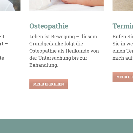
Osteopathie
Termi
it
Leben ist Bewegung – diesem
Rufen Si
rt –
Grundgedanke folgt die
Sie in w
Osteopathie als Heilkunde von
einen Ter
te
der Untersuchung bis zur
mich auf
Behandlung.
MEHR ER
MEHR ERFAHREN