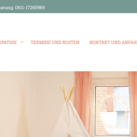
arung: 0611-17265969
OPATHIE
TERMINE UND KOSTEN
KONTAKT UND ANFAH