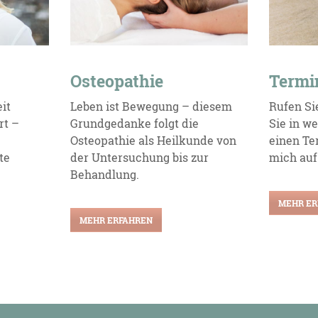
Osteopathie
Termi
it
Leben ist Bewegung – diesem
Rufen Si
rt –
Grundgedanke folgt die
Sie in w
Osteopathie als Heilkunde von
einen Ter
te
der Untersuchung bis zur
mich auf
Behandlung.
MEHR ER
MEHR ERFAHREN